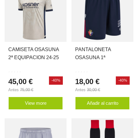
CAMISETA OSASUNA
PANTALONETA
2ª EQUIPACION 24-25
OSASUNA 1ª
JR
EQUIPACION 24-25 JR
45,00 €
18,00 €
-40%
-40%
Antes
75,00 €
Antes
30,00 €
View more
Añadir al carrito