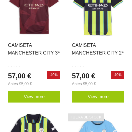
CAMISETA
CAMISETA
MANCHESTER CITY 3ª
MANCHESTER CITY 2ª
EQUIPACIÓN 24-25
EQUIPACIÓN 24-25
57,00 €
57,00 €
-40%
-40%
Antes
95,00 €
Antes
95,00 €
View more
View more
FUERA DE STOCK