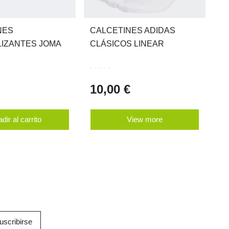
NES
CALCETINES ADIDAS
E
LIZANTES JOMA
CLÁSICOS LINEAR
C
10,00 €
3
dir al carrito
View more