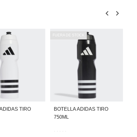
FUERA DE STOCK
FU
ADIDAS TIRO
BOTELLA ADIDAS TIRO
B
750ML
5